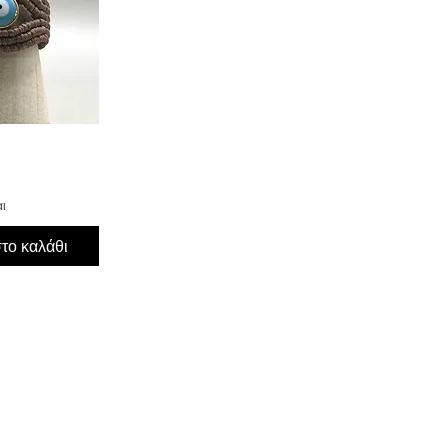
προβολή
ι
το καλάθι